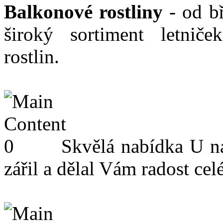
Balkonové rostliny
- od b
široký sortiment letnič
rostlin.
Skvělá nabídka
U ná
zářil a dělal Vám radost celé