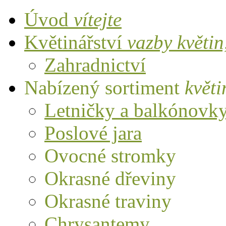
Úvod
vítejte
Květinářství
vazby květi
Zahradnictví
Nabízený sortiment
květi
Letničky a balkónovk
Poslové jara
Ovocné stromky
Okrasné dřeviny
Okrasné traviny
Chrysantemy