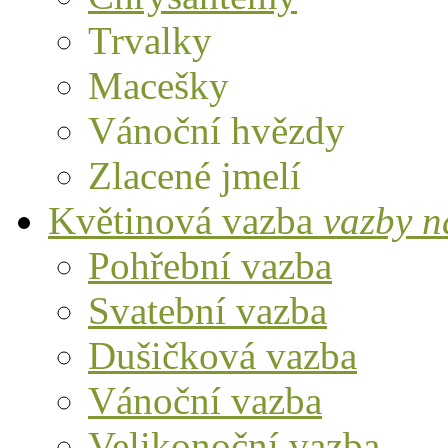
Trvalky
Macešky
Vánoční hvězdy
Zlacené jmelí
Květinová vazba
vazby n
Pohřební vazba
Svatební vazba
Dušičková vazba
Vánoční vazba
Velikonoční vazba