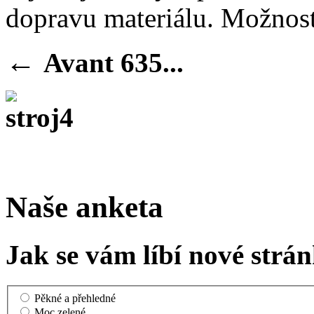
dopravu materiálu. Možnost
←
Avant 635...
Naše anketa
Jak se vám líbí nové strá
Pěkné a přehledné
Moc zelené