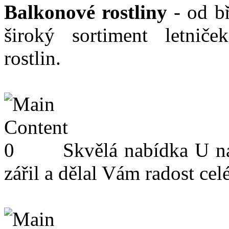
Balkonové rostliny
- od b
široký sortiment letnič
rostlin.
Skvělá nabídka
U ná
zářil a dělal Vám radost celé