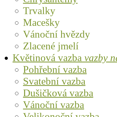
Trvalky
Macešky
Vánoční hvězdy
Zlacené jmelí
Květinová vazba
vazby n
Pohřební vazba
Svatební vazba
Dušičková vazba
Vánoční vazba
Velikonoční vazba