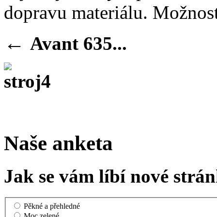
dopravu materiálu. Možnost
←
Avant 635...
Naše anketa
Jak se vám líbí nové strá
Pěkné a přehledné
Moc zelené