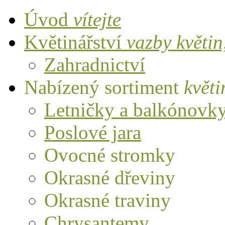
Úvod
vítejte
Květinářství
vazby květi
Zahradnictví
Nabízený sortiment
květi
Letničky a balkónovk
Poslové jara
Ovocné stromky
Okrasné dřeviny
Okrasné traviny
Chrysantemy