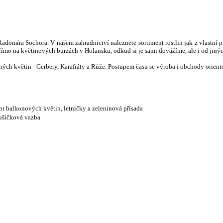
adomíra Sochora. V našem zahradnictví naleznete sortiment rostlin jak z vlastní 
římo na květinových burzách v Holansku, odkud si je sami dovážíme, ale i od jiný
aných květin - Gerbery, Karafiáty a Růže. Postupem času se výroba i obchody orien
nt balkonových květin, letničky a zeleninová přísada
dušičková vazba