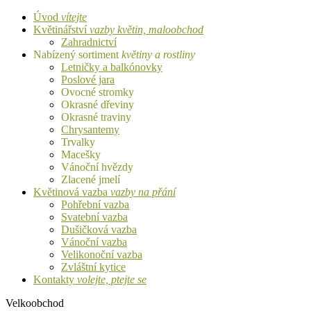
Úvod
vítejte
Květinářství
vazby květin, maloobchod
Zahradnictví
Nabízený sortiment
květiny a rostliny
Letničky a balkónovky
Poslové jara
Ovocné stromky
Okrasné dřeviny
Okrasné traviny
Chrysantemy
Trvalky
Macešky
Vánoční hvězdy
Zlacené jmelí
Květinová vazba
vazby na přání
Pohřební vazba
Svatební vazba
Dušičková vazba
Vánoční vazba
Velikonoční vazba
Zvláštní kytice
Kontakty
volejte, ptejte se
Velkoobchod