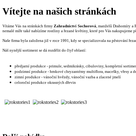
Vítejte na našich stránkách
Vítáme Vás na stránkách firmy
Zahradnictví Sochorová
, manželů Drahomíry a R
nemalé míře také nabízíme rostliny a řezané květiny, které pro Vás nakupujeme p
Naše firma byla založena již v roce 1991, kdy se specializovala na pěstování řez
Náš nynější sortiment se dá rozdělit do čtyř oblastí:
předjarní produkce - primule, sedmikrásky, cibuloviny, kompletní sortime
podzimní produkce - hrnkové chryzantémy multiflora, macešky, vřesy a 
zimní produkce - vánoční hvězdy, vánoční vazba a zlacené jmelí
celoroční produkce okrasných dřevin