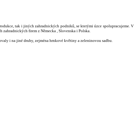
produkce, tak i jiných zahradnických podniků, se kterými úzce spolupracujeme. V
ch zahradnických firem z Německa , Slovenska i Polska.
tovaly i na jiné druhy, zejména hrnkové květiny a zeleninovou sadbu.