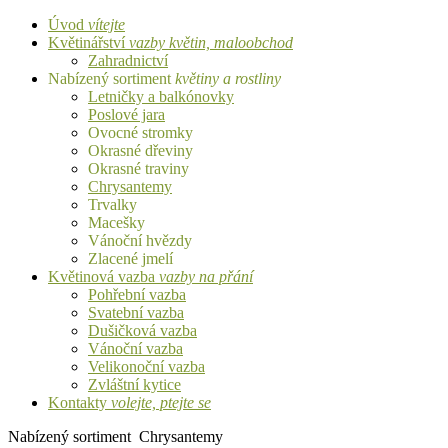
Úvod
vítejte
Květinářství
vazby květin, maloobchod
Zahradnictví
Nabízený sortiment
květiny a rostliny
Letničky a balkónovky
Poslové jara
Ovocné stromky
Okrasné dřeviny
Okrasné traviny
Chrysantemy
Trvalky
Macešky
Vánoční hvězdy
Zlacené jmelí
Květinová vazba
vazby na přání
Pohřební vazba
Svatební vazba
Dušičková vazba
Vánoční vazba
Velikonoční vazba
Zvláštní kytice
Kontakty
volejte, ptejte se
Nabízený sortiment
Chrysantemy