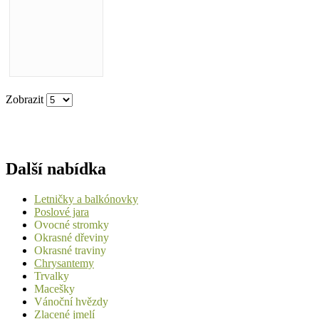
Zobrazit
Další nabídka
Letničky a balkónovky
Poslové jara
Ovocné stromky
Okrasné dřeviny
Okrasné traviny
Chrysantemy
Trvalky
Macešky
Vánoční hvězdy
Zlacené jmelí