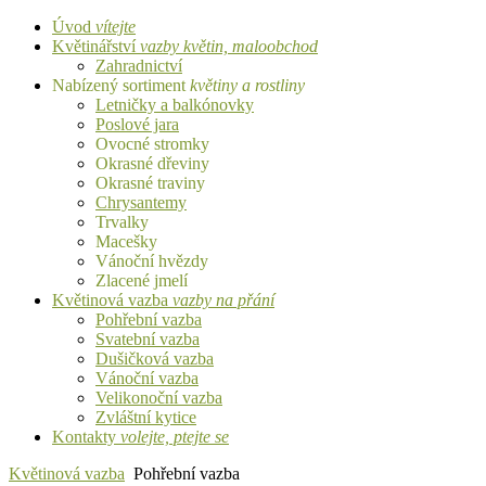
Úvod
vítejte
Květinářství
vazby květin, maloobchod
Zahradnictví
Nabízený sortiment
květiny a rostliny
Letničky a balkónovky
Poslové jara
Ovocné stromky
Okrasné dřeviny
Okrasné traviny
Chrysantemy
Trvalky
Macešky
Vánoční hvězdy
Zlacené jmelí
Květinová vazba
vazby na přání
Pohřební vazba
Svatební vazba
Dušičková vazba
Vánoční vazba
Velikonoční vazba
Zvláštní kytice
Kontakty
volejte, ptejte se
Květinová vazba
Pohřební vazba