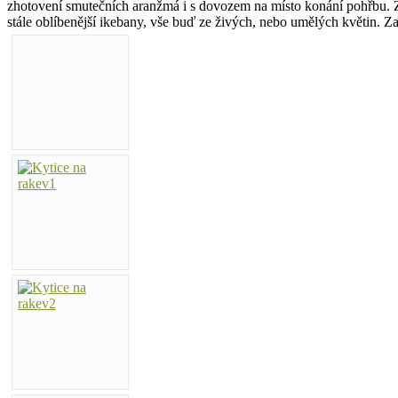
zhotovení smutečních aranžmá i s dovozem na místo konání pohřbu. Zh
stále oblíbenější ikebany, vše buď ze živých, nebo umělých květin. Z