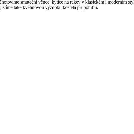
otovíme smuteční věnce, kytice na rakev v klasickém i moderním stylu,
ajistíme také květinovou výzdobu kostela při pohřbu.