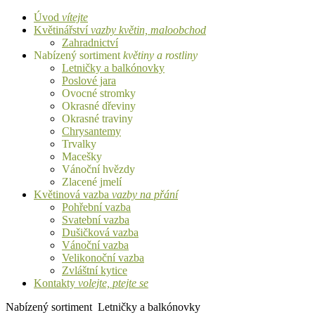
Úvod
vítejte
Květinářství
vazby květin, maloobchod
Zahradnictví
Nabízený sortiment
květiny a rostliny
Letničky a balkónovky
Poslové jara
Ovocné stromky
Okrasné dřeviny
Okrasné traviny
Chrysantemy
Trvalky
Macešky
Vánoční hvězdy
Zlacené jmelí
Květinová vazba
vazby na přání
Pohřební vazba
Svatební vazba
Dušičková vazba
Vánoční vazba
Velikonoční vazba
Zvláštní kytice
Kontakty
volejte, ptejte se
Nabízený sortiment
Letničky a balkónovky